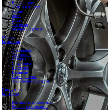
Вопрос-ответ
СМИ о KROWN
Акции
Фото
Видео
Экология
Журнал "За рулем"
Отзывы
Компания
О компании
Технология
История
Сотрудники
Партнеры
Вакансии
Стать дилером
Заключение экспертов
Продукция
Контакты
Контактная информация
Реквизиты компании