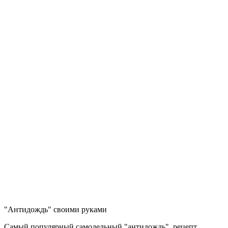
"Антидождь" своими руками
Самый популярный самодельный "антидождь", рецепт