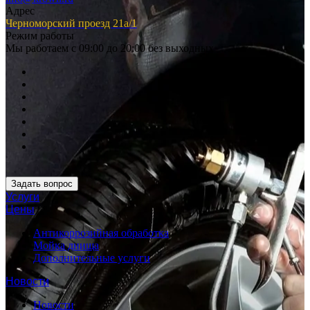
Адрес
Черноморский проезд 21а/1
Режим работы
Мы работаем с 09:00 до 20:00 без выходных
Задать вопрос
Услуги
Цены
Антикоррозийная обработка
Мойка днища
Дополнительные услуги
Новости
Новости