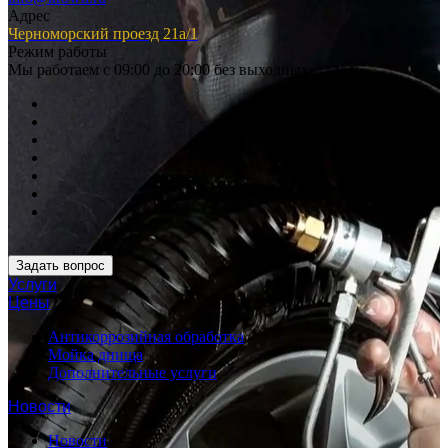
Адрес
Черноморский проезд 21а/1
Режим работы
Мы работаем с 09:00 до 20:00 без выходных
Задать вопрос
Услуги
Цены
Антикоррозийная обработка
Мойка днища
Дополнительные услуги
Новости
Новости