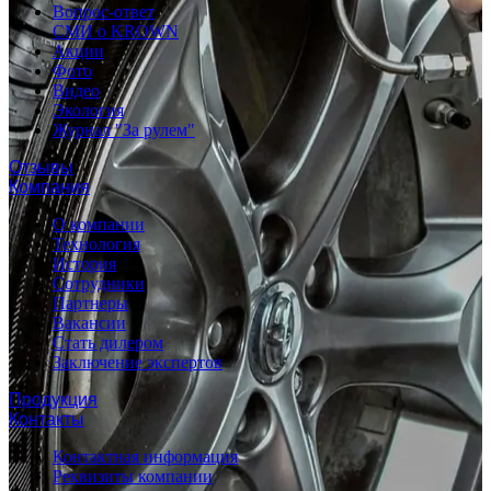
Вопрос-ответ
СМИ о KROWN
Акции
Фото
Видео
Экология
Журнал "За рулем"
Отзывы
Компания
О компании
Технология
История
Сотрудники
Партнеры
Вакансии
Стать дилером
Заключение экспертов
Продукция
Контакты
Контактная информация
Реквизиты компании