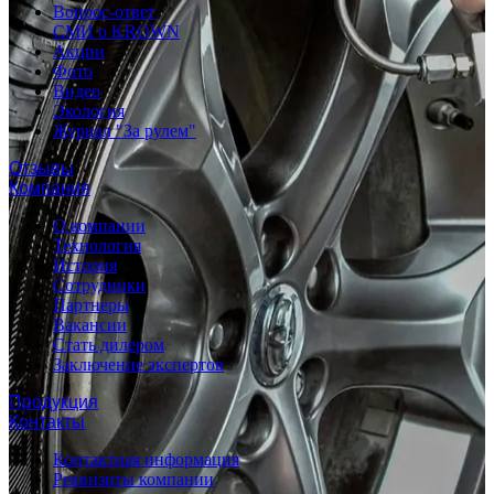
Вопрос-ответ
СМИ о KROWN
Акции
Фото
Видео
Экология
Журнал "За рулем"
Отзывы
Компания
О компании
Технология
История
Сотрудники
Партнеры
Вакансии
Стать дилером
Заключение экспертов
Продукция
Контакты
Контактная информация
Реквизиты компании