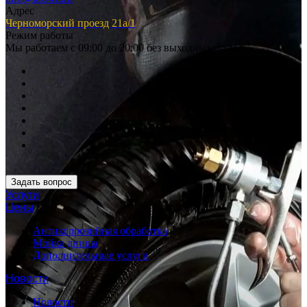
Адрес
Черноморский проезд 21а/1
Режим работы
Мы работаем с 09:00 до 20:00 без выходных
Задать вопрос
Услуги
Цены
Антикоррозийная обработка
Мойка днища
Дополнительные услуги
Новости
Новости