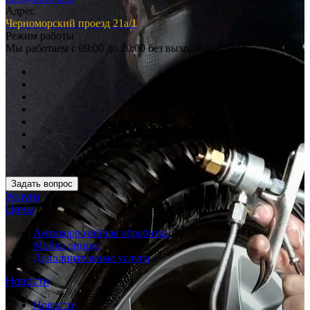
Адрес
Черноморский проезд 21а/1
Режим работы
Мы работаем с 09:00 до 20:00 без выходных
Задать вопрос
Услуги
Цены
Антикоррозийная обработка
Мойка днища
Дополнительные услуги
Новости
Новости