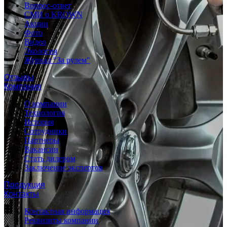
Вопрос-ответ
СМИ о KROWN
Акции
Фото
Видео
Экология
Журнал "За рулем"
Отзывы
Компания
О компании
Технология
История
Сотрудники
Партнеры
Вакансии
Стать дилером
Заключение экспертов
Продукция
Контакты
Контактная информация
Реквизиты компании